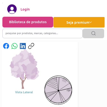
Login
Biblioteca de produtos
Seja premium