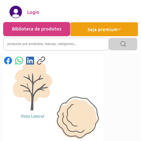
Login
Biblioteca de produtos
Seja premium