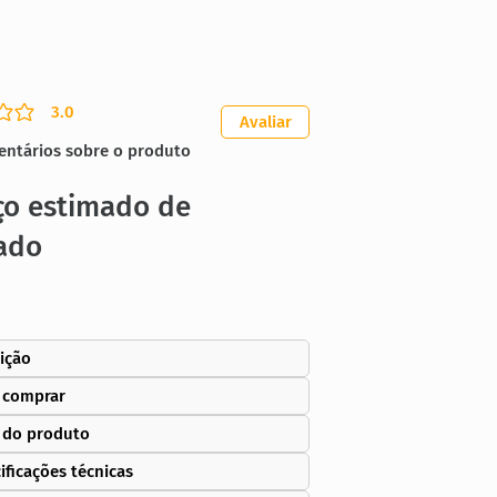
3.0
ação média é 3 de 5
Avaliar
entários sobre o produto
ço estimado de
ado
ição
 comprar
 do produto
ificações técnicas