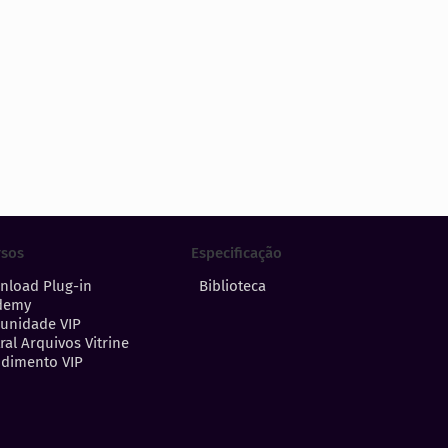
Especificação
rsos
Biblioteca
nload Plug-in
demy
unidade VIP
ral Arquivos Vitrine
dimento VIP