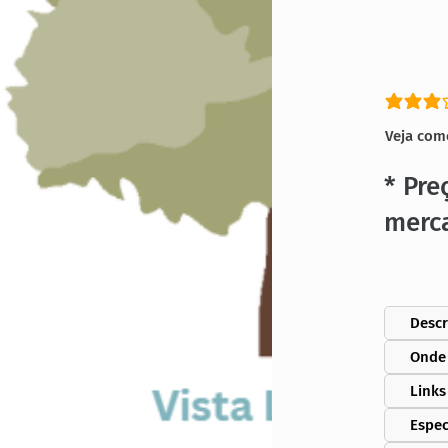
classific
Veja com
* Pre
merc
Descr
Onde
Links
Espec