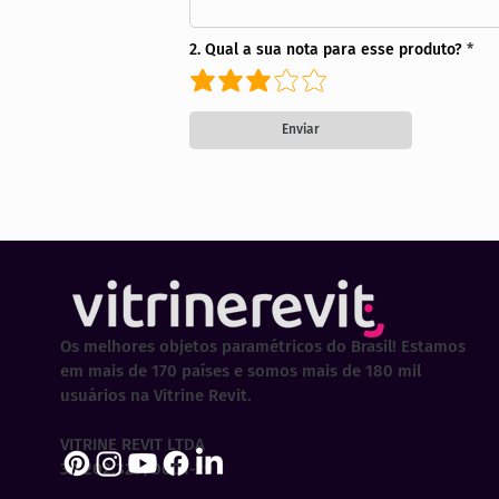
2. Qual a sua nota para esse produto?
Enviar
Os melhores objetos paramétricos do Brasil! Estamos
em mais de 170 países e somos mais de 180 mil
usuários na Vitrine Revit.
VITRINE REVIT LTDA
30.202.323/0001-29