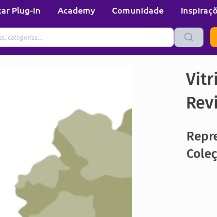
ar Plug-in
Academy
Comunidade
Inspiraç
Vitr
Rev
Repre
Coleç