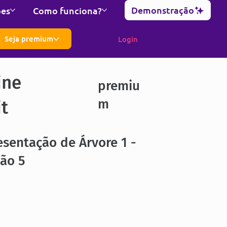
Demonstração
ões
Como funciona?
Seja premium
Login
ine
premiu
m
it
sentação de Árvore 1 -
ão 5