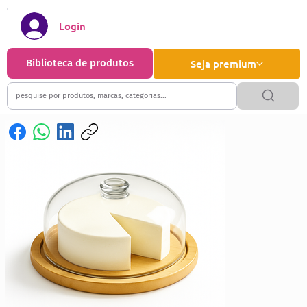
Login
Biblioteca de produtos
Seja premium