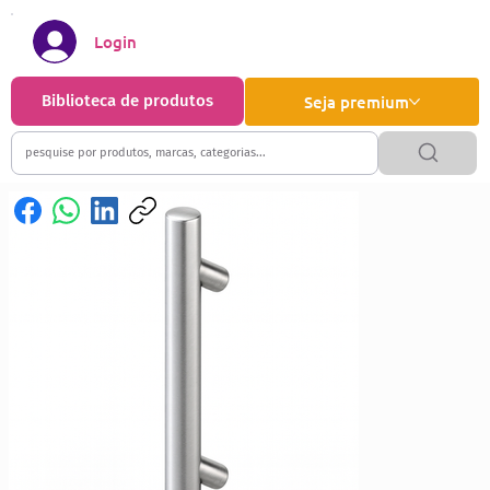
Login
Biblioteca de produtos
Seja premium