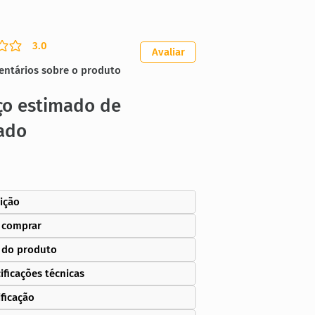
3.0
ação média é 3 de 5
Avaliar
entários sobre o produto
ço estimado de
ado
ição
 comprar
 do produto
ificações técnicas
ificação