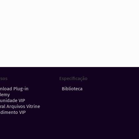
Especificação
rsos
Biblioteca
nload Plug-in
demy
unidade VIP
ral Arquivos Vitrine
dimento VIP