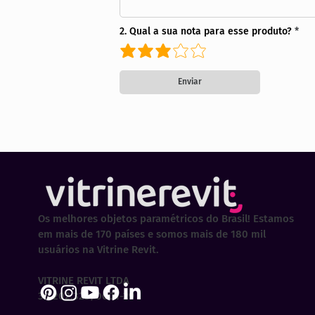
2. Qual a sua nota para esse produto?
Enviar
Os melhores objetos paramétricos do Brasil! Estamos
em mais de 170 países e somos mais de 180 mil
usuários na Vitrine Revit.
VITRINE REVIT LTDA
30.202.323/0001-29