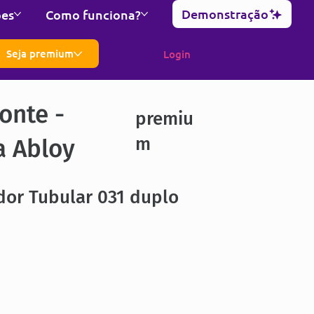
Demonstração
ões
Como funciona?
Seja premium
Login
onte -
premiu
m
a Abloy
dor Tubular 031 duplo