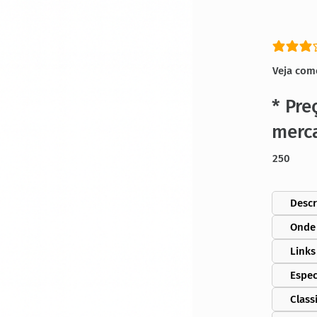
classific
Veja com
* Pre
merc
250
Descr
Onde
Links
Espec
Class