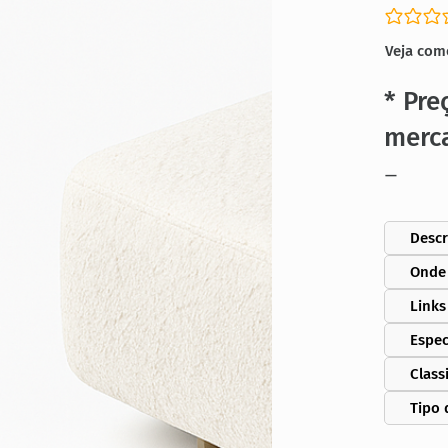
Ainda se
Veja com
* Pre
merc
—
Descr
Onde
Links
Espec
Class
Tipo 