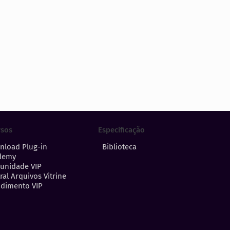
Especificação
rsos
Biblioteca
nload Plug-in
demy
unidade VIP
ral Arquivos Vitrine
dimento VIP