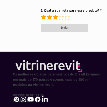
2. Qual a sua nota para esse produto?
Enviar
Os melhores objetos paramétricos do Brasil! Estamos
em mais de 170 países e somos mais de 180 mil
usuários na Vitrine Revit.
VITRINE REVIT LTDA
30.202.323/0001-29