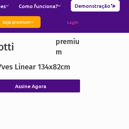
Demonstração
ões
Como funciona?
Seja premium
Login
premiu
otti
m
Yves Linear 134x82cm
Assine Agora