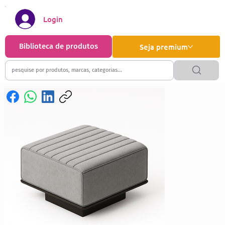
Login
Biblioteca de produtos
Seja premium