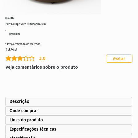
Minotti
Puff Lounge Yves Outdoor D48cm
premium
* Preço estimado de mercado
13743
3.0
Avaliar
classificação média é 3 de 5
Veja comentários sobre o produto
Descrição
Onde comprar
Links do produto
Especificações técnicas