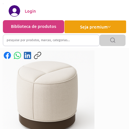
Login
Biblioteca de produtos
Seja premium