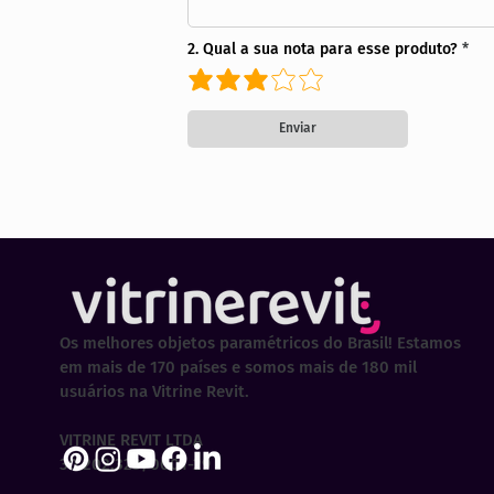
2. Qual a sua nota para esse produto?
Enviar
Os melhores objetos paramétricos do Brasil! Estamos
em mais de 170 países e somos mais de 180 mil
usuários na Vitrine Revit.
VITRINE REVIT LTDA
30.202.323/0001-29