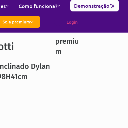
Demonstração
ões
Como funciona?
Seja premium
Login
premiu
otti
m
Inclinado Dylan
98H41cm