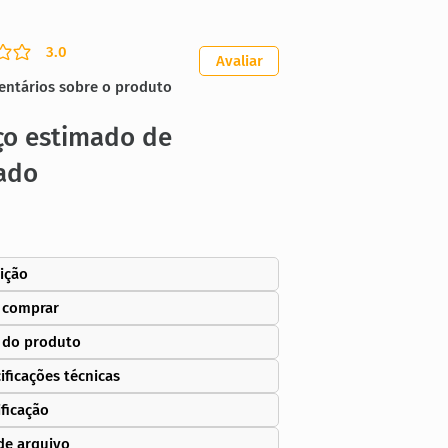
3.0
ação média é 3 de 5
Avaliar
entários sobre o produto
ço estimado de
ado
ição
 comprar
 do produto
ificações técnicas
ificação
de arquivo