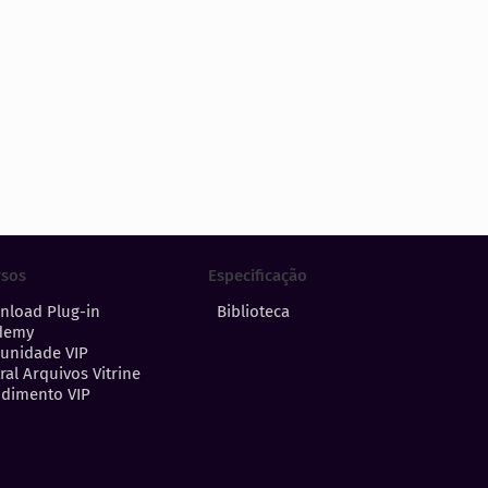
Especificação
rsos
Biblioteca
nload Plug-in
demy
unidade VIP
ral Arquivos Vitrine
dimento VIP