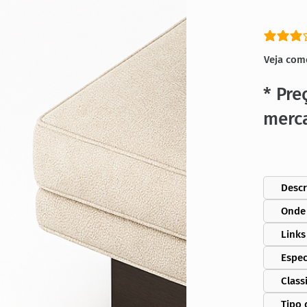
classific
Veja com
* Pre
merc
Descr
Onde
Links
Espec
Class
Tipo 