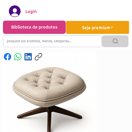
Login
Biblioteca de produtos
Seja premium