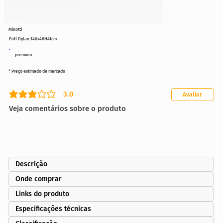
Minotti
Puff Dylan 140x48H41cm
premium
* Preço estimado de mercado
3.0
Avaliar
classificação média é 3 de 5
Veja comentários sobre o produto
Descrição
Onde comprar
Links do produto
Especificações técnicas