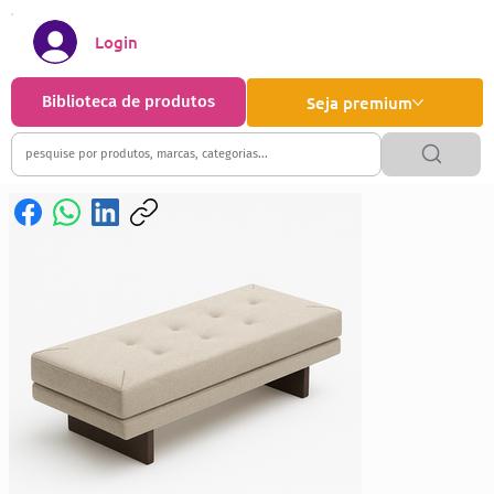
Login
Biblioteca de produtos
Seja premium