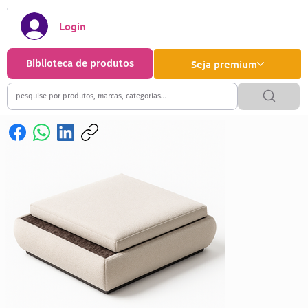
Login
Biblioteca de produtos
Seja premium