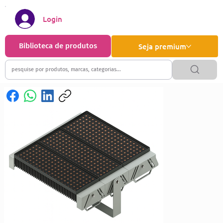
Login
Biblioteca de produtos
Seja premium