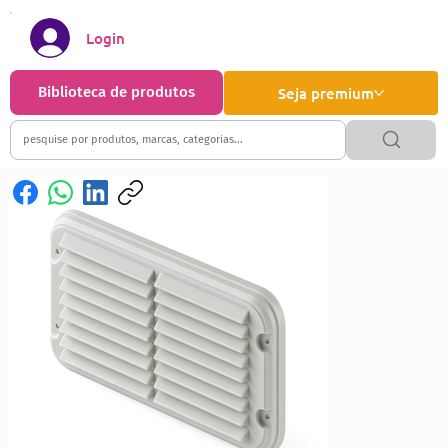
Login
Biblioteca de produtos
Seja premium