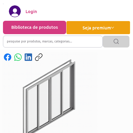
Login
Biblioteca de produtos
Seja premium