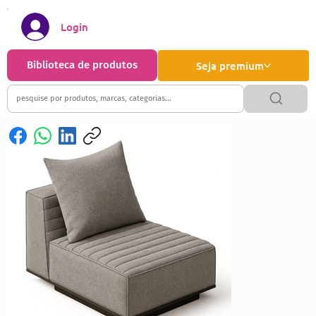
Login
Biblioteca de produtos
Seja premium