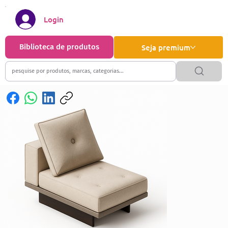
Login
Biblioteca de produtos
Seja premium