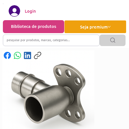
Login
Biblioteca de produtos
Seja premium