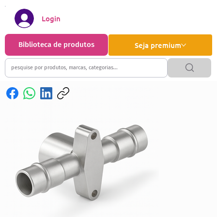
Login
Biblioteca de produtos
Seja premium