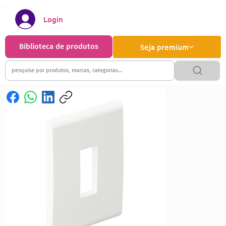
Login
Biblioteca de produtos
Seja premium