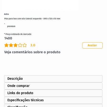
Astra
Piso para box com ralo lateral esquerdo - 890 x 720 x 50 mm
premium
* Preço estimado de mercado
1400
3.0
Avaliar
classificação média é 3 de 5
Veja comentários sobre o produto
Descrição
Onde comprar
Links do produto
Especificações técnicas