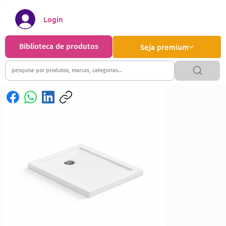
Login
Biblioteca de produtos
Seja premium