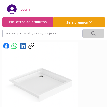
Login
Biblioteca de produtos
Seja premium