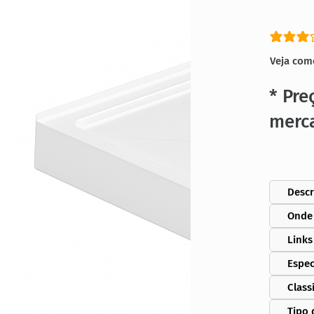
classific
Veja com
* Pre
merc
Descr
Onde
Links
Espec
Class
Tipo 