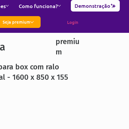
Demonstração
ões
Como funciona?
Seja premium
Login
premiu
ra
m
para box com ralo
al - 1600 x 850 x 155