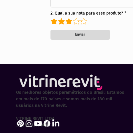
2. Qual a sua nota para esse produto?
Enviar
Os melhores objetos paramétricos do Brasil! Estamos
em mais de 170 países e somos mais de 180 mil
usuários na Vitrine Revit.
VITRINE REVIT LTDA
30.202.323/0001-29