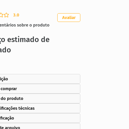
3.0
ação média é 3 de 5
Avaliar
entários sobre o produto
ço estimado de
ado
ição
 comprar
 do produto
ificações técnicas
ificação
de arquivo