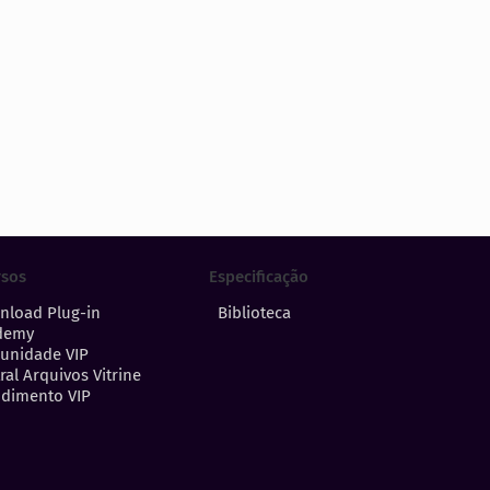
Especificação
rsos
Biblioteca
nload Plug-in
demy
unidade VIP
ral Arquivos Vitrine
dimento VIP