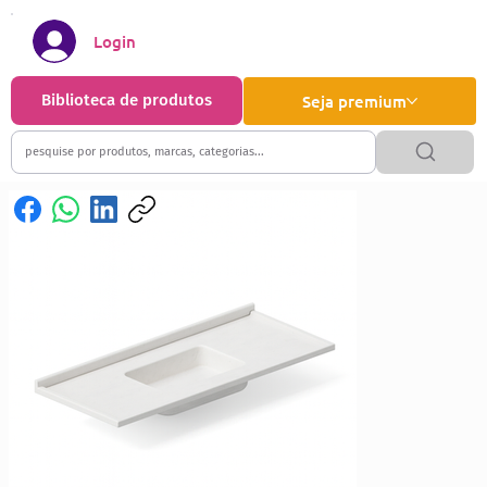
Login
Biblioteca de produtos
Seja premium