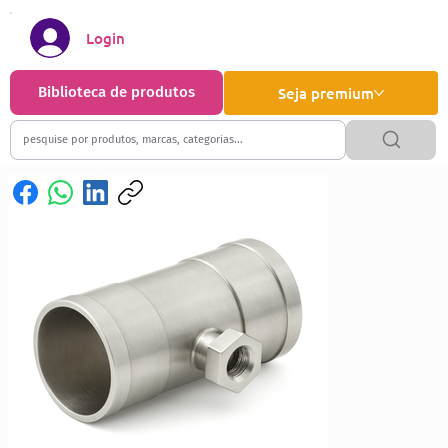
Login
Biblioteca de produtos
Seja premium