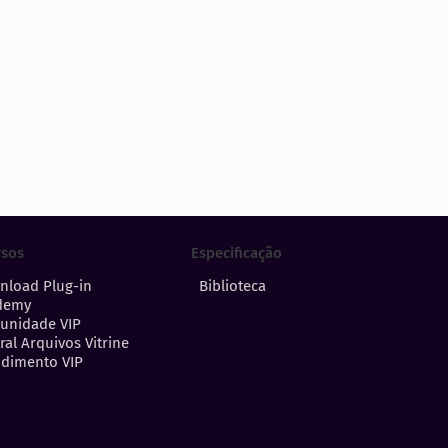
Especificação
rsos
Biblioteca
nload Plug-in
demy
unidade VIP
ral Arquivos Vitrine
dimento VIP