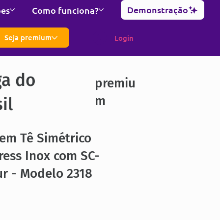
Demonstração
ões
Como funciona?
Seja premium
Login
ga do
premiu
m
il
em Tê Simétrico
ress Inox com SC-
r - Modelo 2318