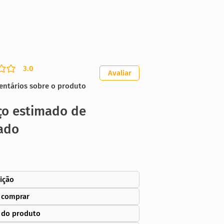
3.0
ação média é 3 de 5
Avaliar
entários sobre o produto
ço estimado de
ado
ição
 comprar
 do produto