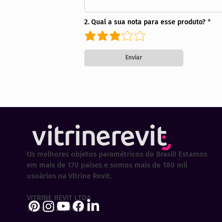
2. Qual a sua nota para esse produto?
Enviar
Os melhores objetos paramétricos do Brasil! Estamos
em mais de 170 países e somos mais de 180 mil
usuários na Vitrine Revit.
VITRINE REVIT LTDA
30.202.323/0001-29