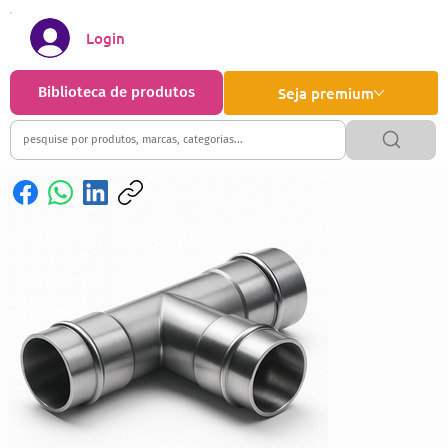
Login
Biblioteca de produtos
Seja premium