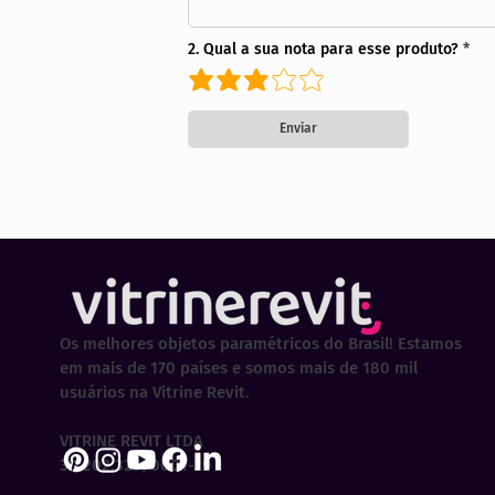
2. Qual a sua nota para esse produto?
Enviar
Os melhores objetos paramétricos do Brasil! Estamos
em mais de 170 países e somos mais de 180 mil
usuários na Vitrine Revit.
VITRINE REVIT LTDA
30.202.323/0001-29