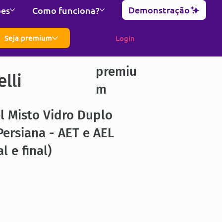
Demonstração
ões
Como funciona?
Seja premium
Login
premiu
lli
m
l Misto Vidro Duplo
ersiana - AET e AEL
al e final)