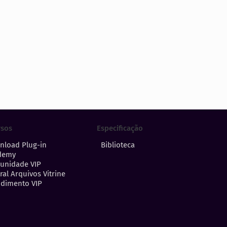
Especificação
rsos
Biblioteca
nload Plug-in
demy
unidade VIP
ral Arquivos Vitrine
dimento VIP