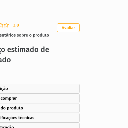
3.0
ação média é 3 de 5
Avaliar
entários sobre o produto
ço estimado de
ado
ição
 comprar
 do produto
ificações técnicas
ificação