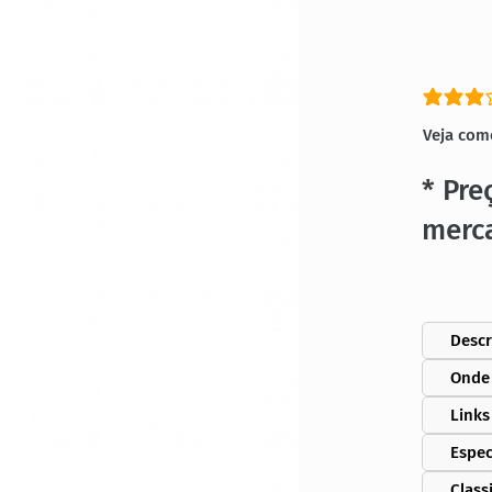
classific
Veja com
* Pre
merc
Descr
Onde
Links
Espec
Class