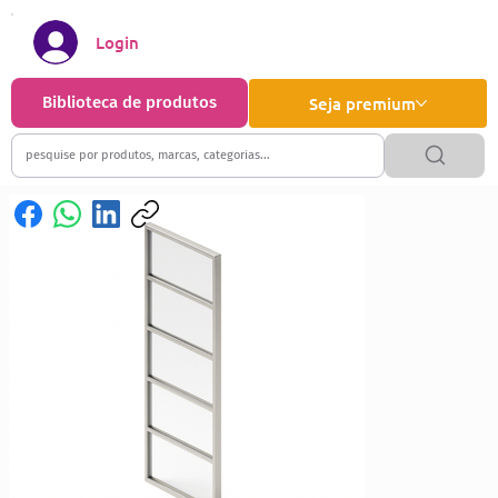
Login
Biblioteca de produtos
Seja premium