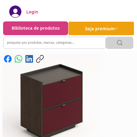
Login
Biblioteca de produtos
Seja premium