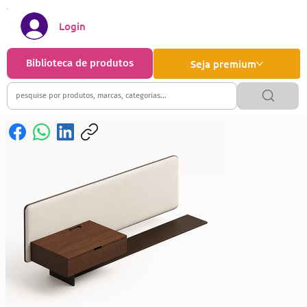
Login
Biblioteca de produtos
Seja premium