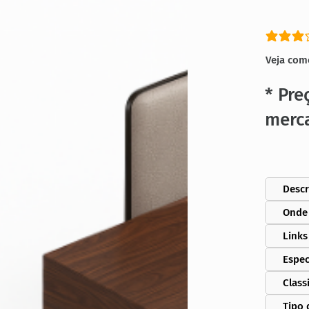
classific
Veja com
* Pre
merc
Descr
Onde
Links
Espec
Class
Tipo 