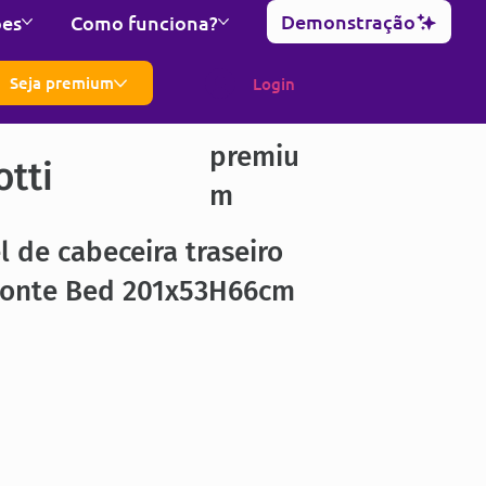
Demonstração
ões
Como funciona?
Seja premium
Login
premiu
otti
m
l de cabeceira traseiro
zonte Bed 201x53H66cm