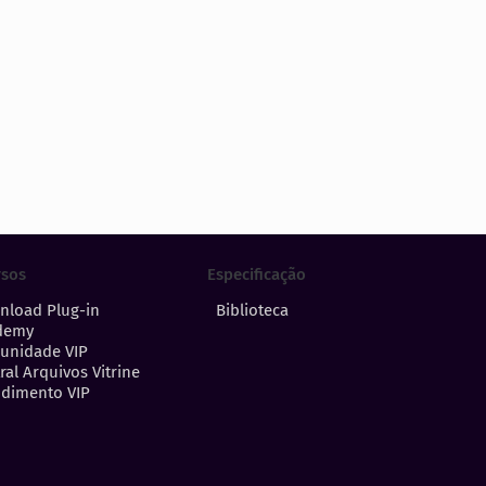
Especificação
rsos
Biblioteca
nload Plug-in
demy
unidade VIP
ral Arquivos Vitrine
dimento VIP