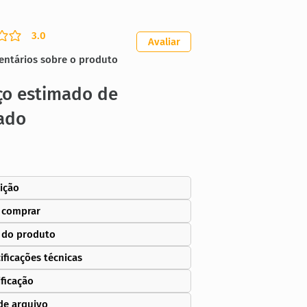
3.0
ação média é 3 de 5
Avaliar
entários sobre o produto
ço estimado de
ado
ição
 comprar
 do produto
ificações técnicas
ificação
de arquivo