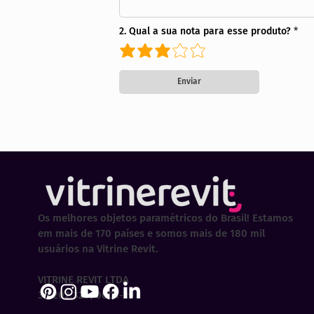
2. Qual a sua nota para esse produto?
Enviar
Os melhores objetos paramétricos do Brasil! Estamos
em mais de 170 países e somos mais de 180 mil
usuários na Vitrine Revit.
VITRINE REVIT LTDA
30.202.323/0001-29