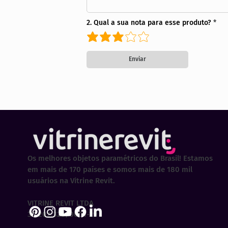
2. Qual a sua nota para esse produto?
Enviar
Os melhores objetos paramétricos do Brasil! Estamos
em mais de 170 países e somos mais de 180 mil
usuários na Vitrine Revit.
VITRINE REVIT LTDA
30.202.323/0001-29