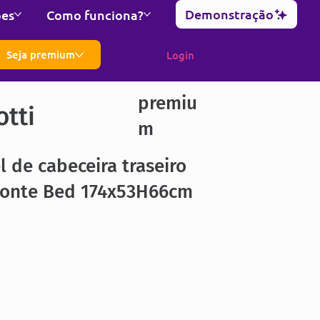
Demonstração
ões
Como funciona?
Seja premium
Login
premiu
otti
m
l de cabeceira traseiro
zonte Bed 174x53H66cm