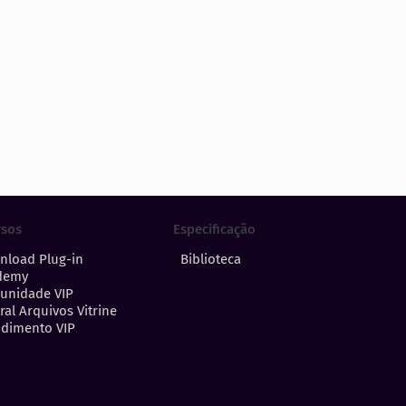
Especificação
rsos
Biblioteca
nload Plug-in
demy
unidade VIP
ral Arquivos Vitrine
dimento VIP