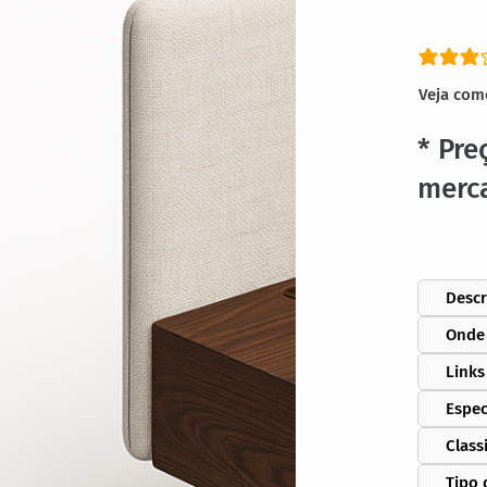
classific
Veja com
* Pre
merc
Descr
Onde
Links
Espec
Class
Tipo 