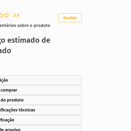
3.0
ação média é 3 de 5
Avaliar
entários sobre o produto
ço estimado de
ado
ição
 comprar
 do produto
ificações técnicas
ificação
de arquivo