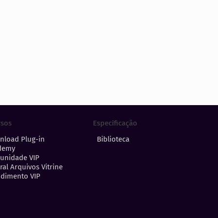
Especificação
rsos
Biblioteca
nload Plug-in
demy
unidade VIP
ral Arquivos Vitrine
dimento VIP