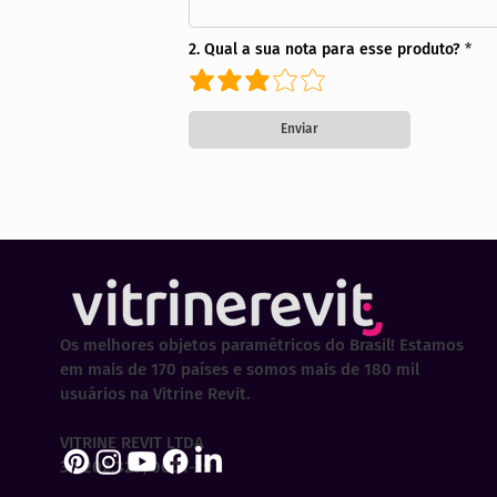
2. Qual a sua nota para esse produto?
Enviar
Os melhores objetos paramétricos do Brasil! Estamos
em mais de 170 países e somos mais de 180 mil
usuários na Vitrine Revit.
VITRINE REVIT LTDA
30.202.323/0001-29