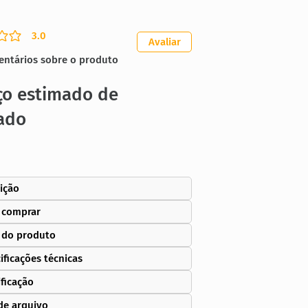
3.0
ação média é 3 de 5
Avaliar
entários sobre o produto
ço estimado de
ado
ição
 comprar
 do produto
ificações técnicas
ificação
de arquivo