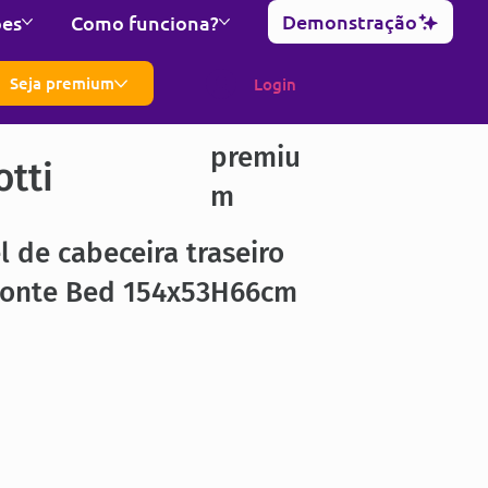
Demonstração
ões
Como funciona?
Seja premium
Login
premiu
otti
m
l de cabeceira traseiro
zonte Bed 154x53H66cm