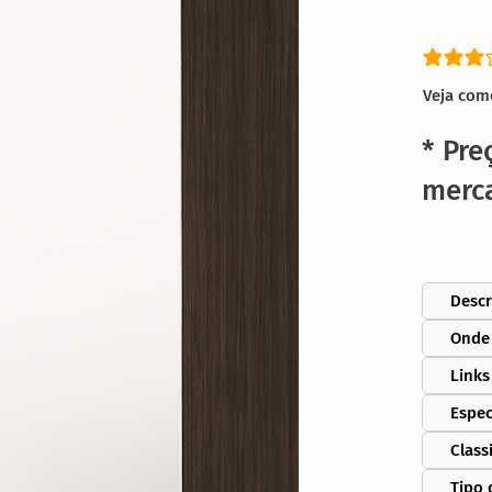
classific
Veja com
* Pre
merc
Descr
Onde
Links
Espec
Class
Tipo 