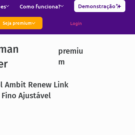
Demonstração
ões
Como funciona?
Seja premium
Login
man
premiu
m
er
el Ambit Renew Link
l Fino Ajustável