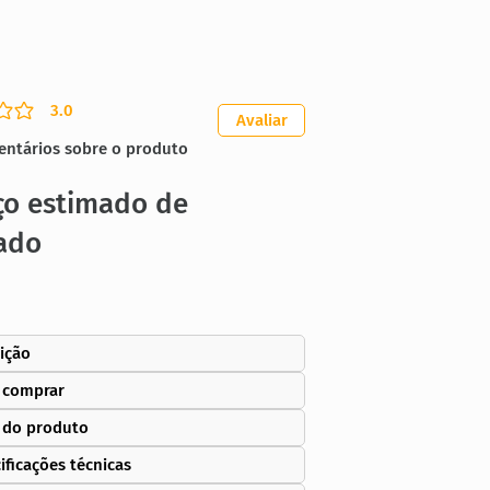
3.0
ação média é 3 de 5
Avaliar
entários sobre o produto
ço estimado de
ado
ição
 comprar
 do produto
ificações técnicas