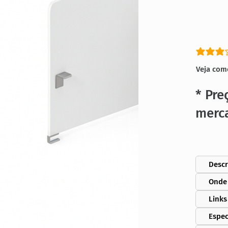
classific
Veja com
* Pre
merc
Descr
Onde
Links
Espec