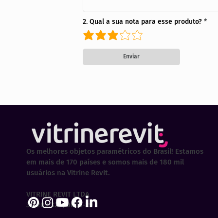
2. Qual a sua nota para esse produto?
Enviar
Os melhores objetos paramétricos do Brasil! Estamos
em mais de 170 países e somos mais de 180 mil
usuários na Vitrine Revit.
VITRINE REVIT LTDA
30.202.323/0001-29