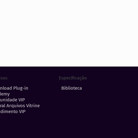
Especificação
rsos
Biblioteca
nload Plug-in
demy
unidade VIP
ral Arquivos Vitrine
dimento VIP