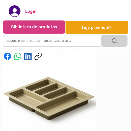
Login
Biblioteca de produtos
Seja premium