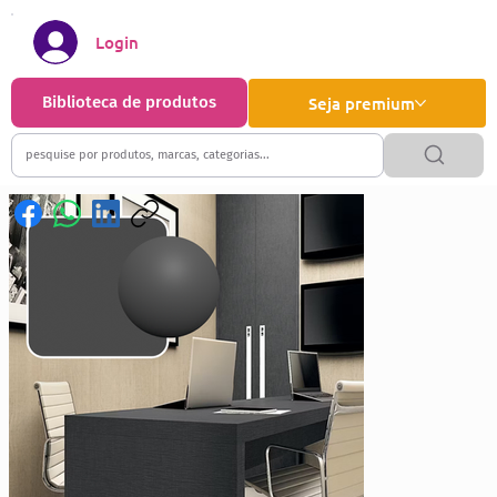
Login
Biblioteca de produtos
Seja premium