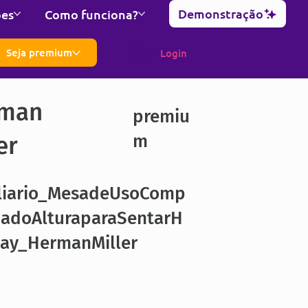
Demonstração
ões
Como funciona?
Seja premium
Login
man
premiu
m
er
liario_MesadeUsoComp
lhadoAlturaparaSentarH
ay_HermanMiller