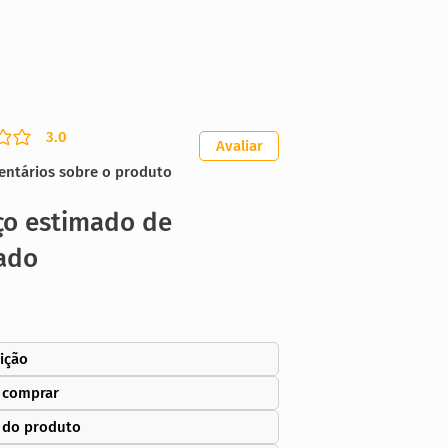
3.0
ação média é 3 de 5
Avaliar
entários sobre o produto
ço estimado de
ado
ição
 comprar
 do produto