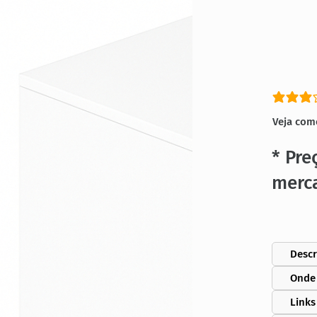
classific
Veja com
* Pre
merc
Descr
Onde
Links