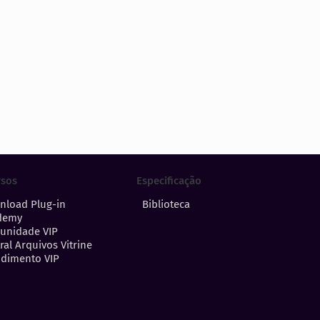
Especificação
rsos
Biblioteca
nload Plug-in
demy
unidade VIP
ral Arquivos Vitrine
dimento VIP