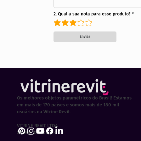
2. Qual a sua nota para esse produto?
Enviar
Os melhores objetos paramétricos do Brasil! Estamos
em mais de 170 países e somos mais de 180 mil
usuários na Vitrine Revit.
VITRINE REVIT LTDA
30.202.323/0001-29