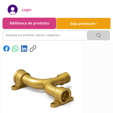
Login
Biblioteca de produtos
Seja premium