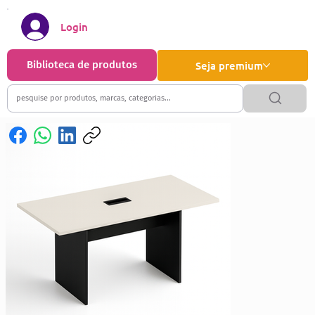
Login
Biblioteca de produtos
Seja premium