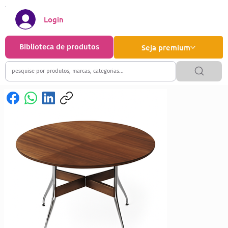
Login
Biblioteca de produtos
Seja premium