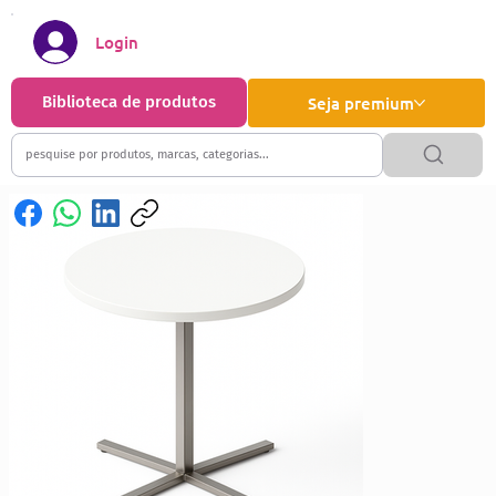
Login
Biblioteca de produtos
Seja premium