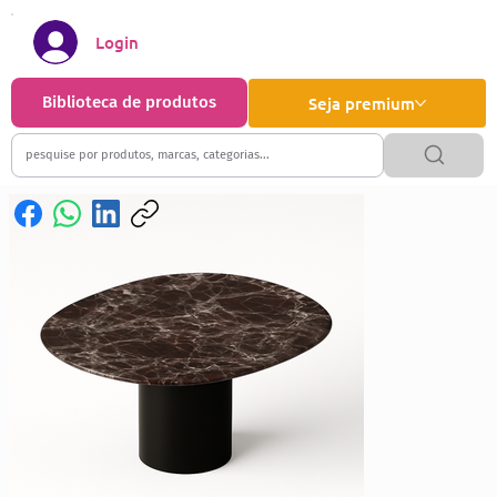
Login
Biblioteca de produtos
Seja premium