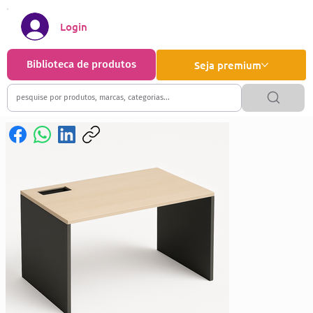
Login
Biblioteca de produtos
Seja premium