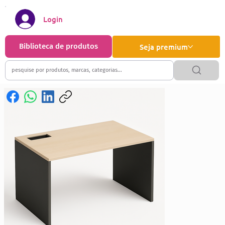
Login
Biblioteca de produtos
Seja premium