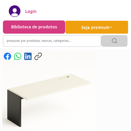
Login
Biblioteca de produtos
Seja premium