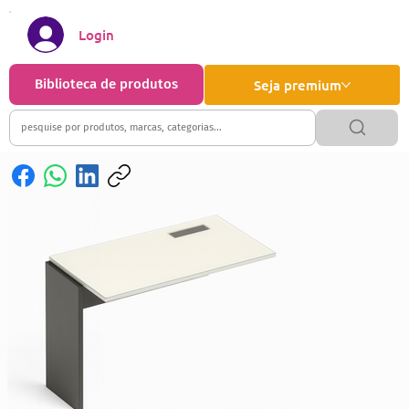
Login
Biblioteca de produtos
Seja premium