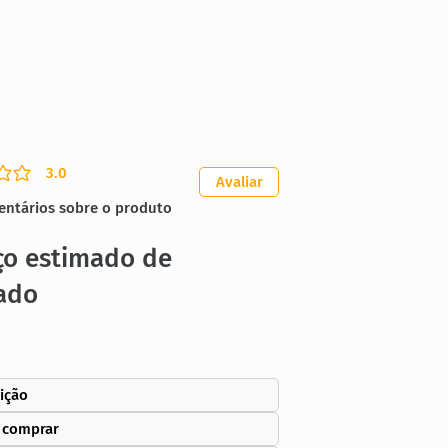
3.0
ação média é 3 de 5
Avaliar
entários sobre o produto
ço estimado de
ado
ição
 comprar