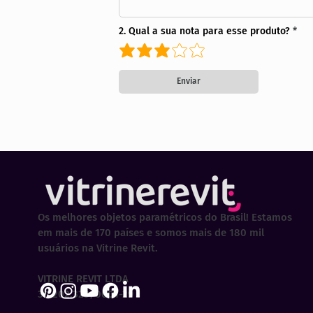
2. Qual a sua nota para esse produto?
Enviar
Os melhores objetos paramétricos do Brasil! Estamos
em mais de 170 países e somos mais de 180 mil
usuários na Vitrine Revit.
VITRINE REVIT LTDA
30.202.323/0001-29