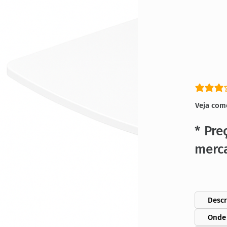
classific
Veja com
* Pre
merc
Descr
Onde