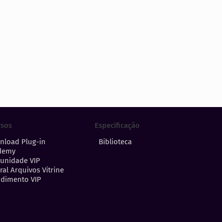
Especificação
rsos
Biblioteca
nload Plug-in
demy
unidade VIP
ral Arquivos Vitrine
dimento VIP