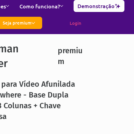
Demonstração
ões
Como funciona?
Seja premium
Login
man
premiu
m
er
para Vídeo Afunilada
ywhere - Base Dupla
3 Colunas + Chave
sa