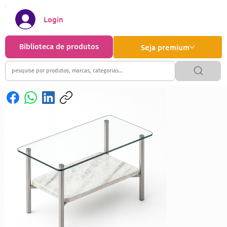
Login
Biblioteca de produtos
Seja premium